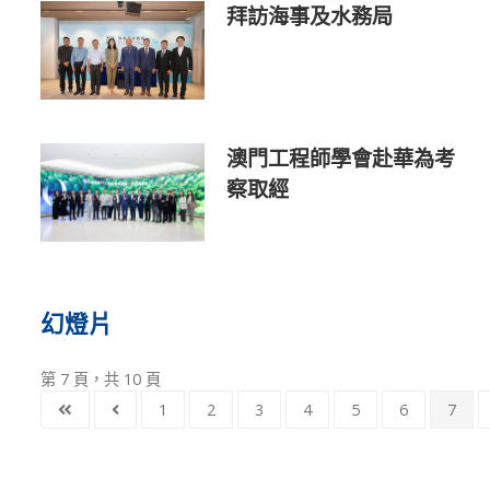
拜訪海事及水務局
澳門工程師學會赴華為考
察取經
幻燈片
第 7 頁，共 10 頁
1
2
3
4
5
6
7