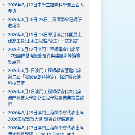
2026年7月12日中學生趣味科學賽三百人
參與
2026年6月26日-28日工程師學會穗調研
收穫豐
2026年6月15日-18日粵港澳合作開展土
建施工員(土木工程監/管工)“一試多證”
2026年6月12日澳門工程師學會出席第
17屆國際基礎設施投資與建設高峰論壇
暨展覽
2026年6月2日澳門工程師學會應邀出席
第二屆「職安健創科博覽」 促進職安健
科技交流
2026年6月1日澳門工程師學會代表出席
澳門科技大學創新工程學院畢業典禮並致
辭
2026年5月29日澳門工程師學會代表出席
2026工程數智大會 簽署合作備忘錄
2026年5月27日澳門工程師學會代表出席
澳大科技學院「One to Three, and