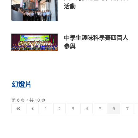
活動
中學生趣味科學賽四百人
參與
幻燈片
第 6 頁，共 10 頁
1
2
3
4
5
6
7