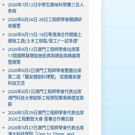
2026年7月12日中學生趣味科學賽三百人
參與
2026年6月26日-28日工程師學會穗調研
收穫豐
2026年6月15日-18日粵港澳合作開展土
建施工員(土木工程監/管工)“一試多證”
2026年6月12日澳門工程師學會出席第
17屆國際基礎設施投資與建設高峰論壇
暨展覽
2026年6月2日澳門工程師學會應邀出席
第二屆「職安健創科博覽」 促進職安健
科技交流
2026年6月1日澳門工程師學會代表出席
澳門科技大學創新工程學院畢業典禮並致
辭
2026年5月29日澳門工程師學會代表出席
2026工程數智大會 簽署合作備忘錄
2026年5月27日澳門工程師學會代表出席
澳大科技學院「One to Three, and