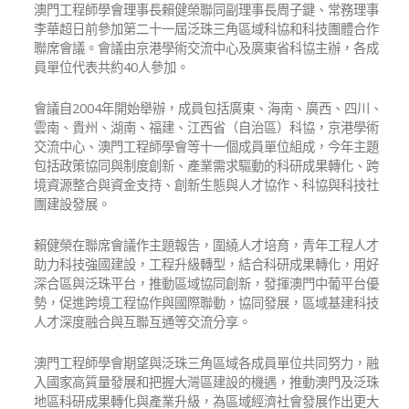
澳門工程師學會理事長賴健榮聯同副理事長周子鍵、常務理事
李華超日前參加第二十一屆泛珠三角區域科協和科技團體合作
聯席會議。會議由京港學術交流中心及廣東省科協主辦，各成
員單位代表共約40人參加。
會議自2004年開始舉辦，成員包括廣東、海南、廣西、四川、
雲南、貴州、湖南、福建、江西省（自治區）科協，京港學術
交流中心、澳門工程師學會等十一個成員單位組成，今年主題
包括政策協同與制度創新、產業需求驅動的科研成果轉化、跨
境資源整合與資金支持、創新生態與人才協作、科協與科技社
團建設發展。
賴健榮在聯席會議作主題報告，圍繞人才培育，青年工程人才
助力科技強國建設，工程升級轉型，結合科研成果轉化，用好
深合區與泛珠平台，推動區域協同創新，發揮澳門中葡平台優
勢，促進跨境工程協作與國際聯動，協同發展，區域基建科技
人才深度融合與互聯互通等交流分享。
澳門工程師學會期望與泛珠三角區域各成員單位共同努力，融
入國家高質量發展和把握大灣區建設的機遇，推動澳門及泛珠
地區科研成果轉化與產業升級，為區域經濟社會發展作出更大