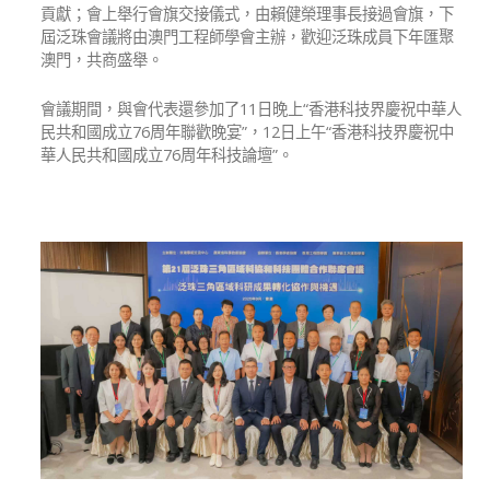
貢獻；會上舉行會旗交接儀式，由賴健榮理事長接過會旗，下
屆泛珠會議將由澳門工程師學會主辦，歡迎泛珠成員下年匯聚
澳門，共商盛舉。
會議期間，與會代表還參加了11日晚上“香港科技界慶祝中華人
民共和國成立76周年聯歡晚宴”，12日上午“香港科技界慶祝中
華人民共和國成立76周年科技論壇”。