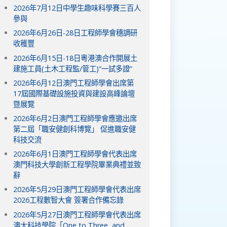
2026年7月12日中學生趣味科學賽三百人
參與
2026年6月26日-28日工程師學會穗調研
收穫豐
2026年6月15日-18日粵港澳合作開展土
建施工員(土木工程監/管工)“一試多證”
2026年6月12日澳門工程師學會出席第
17屆國際基礎設施投資與建設高峰論壇
暨展覽
2026年6月2日澳門工程師學會應邀出席
第二屆「職安健創科博覽」 促進職安健
科技交流
2026年6月1日澳門工程師學會代表出席
澳門科技大學創新工程學院畢業典禮並致
辭
2026年5月29日澳門工程師學會代表出席
2026工程數智大會 簽署合作備忘錄
2026年5月27日澳門工程師學會代表出席
澳大科技學院「One to Three, and