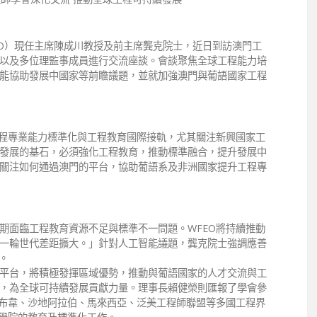
FEO）現任主席陳成川教授及前主席龔克院士，近日到訪澳門工
以及多位理監事成員進行交流座談。會談聚焦全球工程能力培
能協助發展中國家等前瞻議題，並就加強澳門與葡語國家工程
工程專業能力標準化與工程教育國際接軌，尤其關注新興國家工
發展的基石，必須強化工程教育，推動標準融合，提升發展中
關注如何通過澳門的平台，協助葡語系及非洲國家提升工程專
期面臨工程教育資源不足與標準不一問題。WFEO將持續推動
一輪世代差距擴大。」針對人工智能議題，龔克院士強調應善
。
平台，將積極發揮區域優勢，推動與葡語國家的人才交流與工
，為全球可持續發展貢獻力量。理事長賴健榮則匯報了學會參
巴布韋、沙地阿拉伯、馬來西亞、泛美工程師聯盟等多國工程界