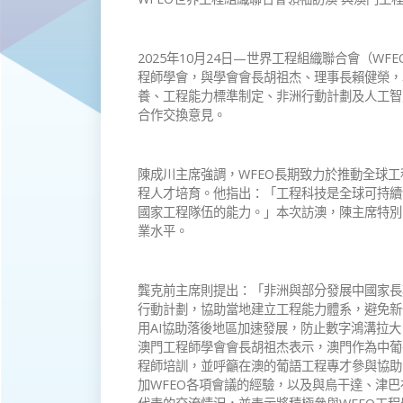
2025年10月24日—世界工程組織聯合會（W
程師學會，與學會會長胡祖杰、理事長賴健榮，
養、工程能力標準制定、非洲行動計劃及人工智
合作交換意見。
陳成川主席強調，WFEO長期致力於推動全球
程人才培育。他指出：「工程科技是全球可持續
國家工程隊伍的能力。」本次訪澳，陳主席特別
業水平。
龔克前主席則提出：「非洲與部分發展中國家長
行動計劃，協助當地建立工程能力體系，避免新
用AI協助落後地區加速發展，防止數字鴻溝拉大
澳門工程師學會會長胡祖杰表示，澳門作為中葡
程師培訓，並呼籲在澳的葡語工程專才參與協助
加WFEO各項會議的經驗，以及與烏干達、津