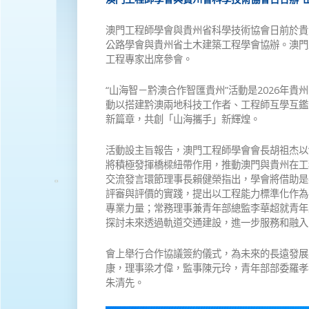
澳門工程師學會與貴州省科學技術協會日前於貴
公路學會與貴州省土木建築工程學會協辦。澳門
工程專家出席參會。
“山海智－黔澳合作智匯貴州”活動是2026年
動以搭建黔澳兩地科技工作者、工程師互學互鑑
新篇章，共創「山海攜手」新輝煌。
活動設主旨報告，澳門工程師學會會長胡祖杰以
將積極發揮橋樑紐帶作用，推動澳門與貴州在工
交流發言環節理事長賴健榮指出，學會將借助是
評審與評價的實踐，提出以工程能力標準化作為
專業力量；常務理事兼青年部總監李華超就青年
探討未來透過軌道交通建設，進一步服務和融入
會上舉行合作協議簽約儀式，為未來的長遠發展
康，理事梁才偉，監事陳元玲，青年部部委羅孝
朱清先。