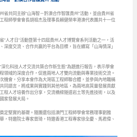
州省共同主辦“山海智－黔澳合作智匯貴州”活動，並由貴州省
工程師學會會長胡祖杰及理事長賴健榮率港澳代表團共十一位
貴州省“人才日”活動暨第十四屆貴州人才博覽會系列活動之一，活
、深度交流、合作共贏的平台為目標，旨在續寫「山海情深」
“深化科技人才交流共築合作新生態”為題進行報告，表示學會
程領域的深度合作，促進兩地人才雙向流動與專業技術交流。
次機會，分享本會作為大灣區工程師聯合體，並參與內地職稱
共同語言，將成果與實踐到其他地區，為兩地高質量發展貢獻
工程人才培養作出分享，交流橋樑隧道岩土等先進技術，以及
國家發展大局。
奠定堅實的基礎。隨團還包括澳門工程師學會常務理事劉雅
華，特邀院士專家曾琦，特邀香港工程專家徐全慶、馬君偉、