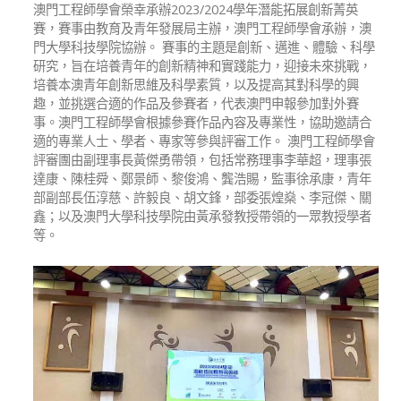
澳門工程師學會榮幸承辦2023/2024學年潛能拓展創新菁英
賽，賽事由教育及青年發展局主辦，澳門工程師學會承辦，澳
門大學科技學院協辦。 賽事的主題是創新、邁進、體驗、科學
研究，旨在培養青年的創新精神和實踐能力，迎接未來挑戰，
培養本澳青年創新思維及科學素質，以及提高其對科學的興
趣，並挑選合適的作品及參賽者，代表澳門申報參加對外賽
事。澳門工程師學會根據參賽作品內容及專業性，協助邀請合
適的專業人士、學者、專家等參與評審工作。 澳門工程師學會
評審團由副理事長黃傑勇帶領，包括常務理事李華超，理事張
達康、陳桂舜、鄭景師、黎俊鴻、龔浩賜，監事徐承康，青年
部副部長伍淳慈、許毅良、胡文鋒，部委張煌燊、李冠傑、關
鑫；以及澳門大學科技學院由黃承發教授帶領的一眾教授學者
等。